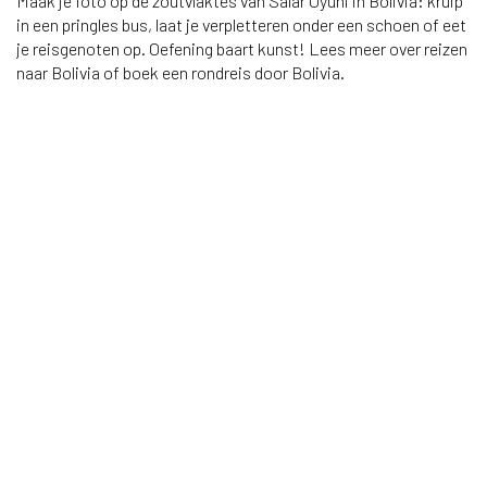
Maak je foto op de zoutvlaktes van Salar Uyuni in Bolivia: kruip
in een pringles bus, laat je verpletteren onder een schoen of eet
je reisgenoten op. Oefening baart kunst! Lees meer over reizen
naar Bolivia of boek een rondreis door Bolivia.