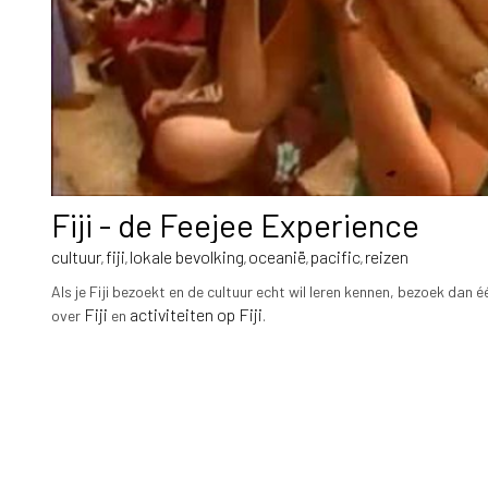
Fiji - de Feejee Experience
cultuur
fiji
lokale bevolking
oceanië
pacific
reizen
,
,
,
,
,
Als je Fiji bezoekt en de cultuur echt wil leren kennen, bezoek dan
Fiji
activiteiten op Fiji
over
en
.