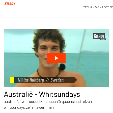
TERUG NAAR KILROY.BE
Australië - Whitsundays
australië
avontuur
duiken
oceanië
queensland
reizen
,
,
,
,
,
,
whitsundays
zeilen
zwemmen
,
,